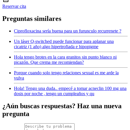
Reservar cita
Preguntas similares
Ciprofloxacina sería buena para un furunculo recurrenete ?
Un láser Q-switched puede funcionar para aplanar una
cicatriz (1 año) algo hipertrofiada e hipopigme
Hola tengo brotes en la cara granitos sin punto blanco ni
picazón. Que crema me recomiendan?
Porque cuando solo tengo relaciones sexual es me arde la
vulva
Hola! Tengo una duda.. empecé a tomar acneclin 100 mg una
dosis por noche , tengo un cumpleaños y qu
¿Aún buscas respuestas? Haz una nueva
pregunta