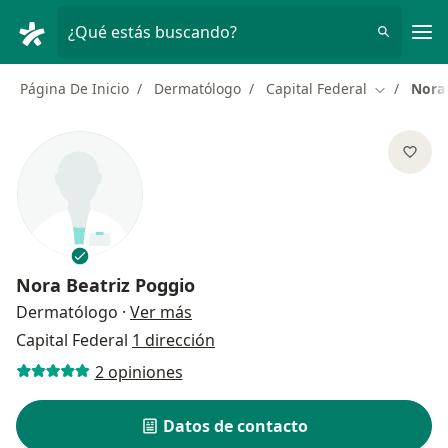
Men
¿Qué estás buscando?
Página De Inicio
Dermatólogo
Capital Federal
Nora 
Cambiar d
Nora Beatriz Poggio
sobre las especializaciones
Dermatólogo
·
Ver más
Capital Federal
1 dirección
2 opiniones
Datos de contacto