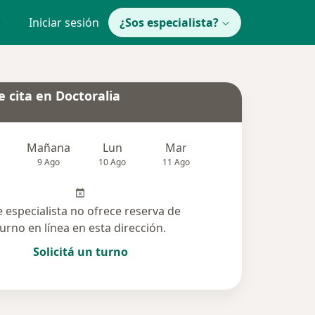
Iniciar sesión
¿Sos especialista?
 cita en Doctoralia
Mañana
Lun
Mar
Mié
Jue
9 Ago
10 Ago
11 Ago
12 Ago
13 Ag
e especialista no ofrece reserva de
turno en línea en esta dirección.
Solicitá un turno