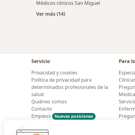
Médicos clínicos San Miguel
Ver más (14)
Más en esta categoría: Ciudades ce
Servicio
Para l
Privacidad y cookies
Especia
Política de privacidad para
Clínica
determinados profesionales de la
Pregunt
salud
Medic
Quiénes somos
Servici
Contacto
Enfer
Empleos
Pregun
Nuevas posiciones
Condiciones Generales de
Aplicac
Contratación