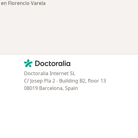
en Florencio Varela
ía: Obras sociales más populares
Contacto
Doctoralia - Página de inicio
Doctoralia Internet SL
C/ Josep Pla 2 - Building B2, floor 13
08019 Barcelona, Spain