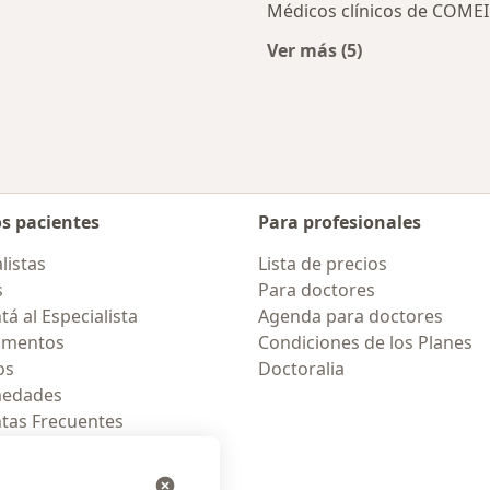
Médicos clínicos de COMEI 
Ver más (5)
rcanas a Florencio Varela
Más en esta categor
os pacientes
Para profesionales
listas
Lista de precios
s
Para doctores
á al Especialista
Agenda para doctores
amentos
Condiciones de los Planes
os
Doctoralia
medades
tas Frecuentes
ión para móvil