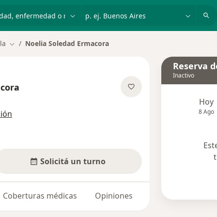
dad, enfermedad o nombre
p. ej. Buenos Aires
la
Noelia Soledad Ermacora
Cambiar de ciudad
Reserva de
Inactivo
acora
sobre las especializaciones
Hoy
8 Ago
ción
Est
Solicitá un turno
Coberturas médicas
Opiniones