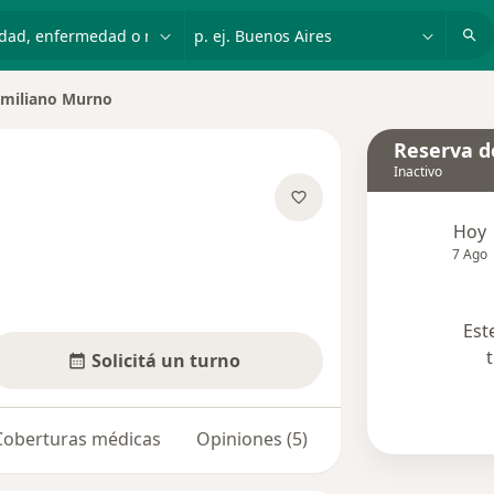
dad, enfermedad o nombre
p. ej. Buenos Aires
miliano Murno
de ciudad
Reserva de
Inactivo
bre las especializaciones
Hoy
7 Ago
Est
Solicitá un turno
Coberturas médicas
Opiniones (5)