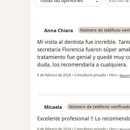
Anna Chiara
Número de teléfono veri
A
Mi visita al dentista fue increíble. Ta
secretaria Florencia fueron súper amab
tratamiento fue genial y quedé muy co
duda, los recomendaría a cualquiera.
en opi
6 de febrero de 2024
•
Consultorio privado
•
Otro
•
Repor
Micaela
Número de teléfono verificad
M
Excelente profesional !! Lo recomien
en opi
6 de febrero de 2024
•
Consultorio privado
•
Otro
•
Repor