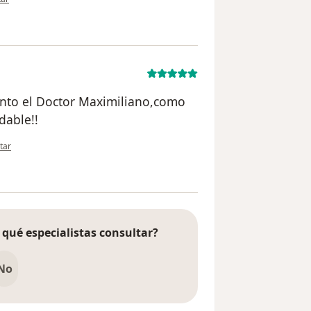
anto el Doctor Maximiliano,como
dable!!
nión del usuario Sonia
tar
 qué especialistas consultar?
No