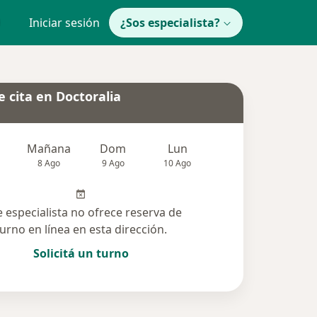
Iniciar sesión
¿Sos especialista?
 cita en Doctoralia
Mañana
Dom
Lun
Mar
Mié
8 Ago
9 Ago
10 Ago
11 Ago
12 Ag
e especialista no ofrece reserva de
turno en línea en esta dirección.
Solicitá un turno