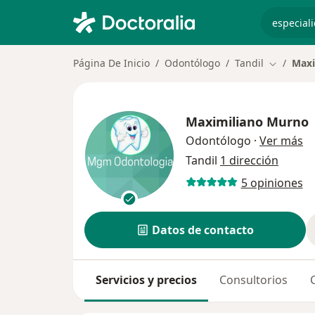
especiali
Página De Inicio
Odontólogo
Tandil
Maxi
Cambiar 
Maximiliano Murno
so
Odontólogo
·
Ver más
Tandil
1 dirección
5 opiniones
Datos de contacto
Servicios y precios
Consultorios