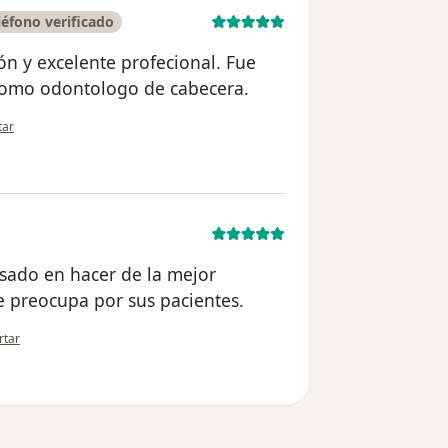
éfono verificado
ón y excelente profecional. Fue
 como odontologo de cabecera.
nión del usuario Gustavo Javier Correa
tar
esado en hacer de la mejor
e preocupa por sus pacientes.
inión del usuario Nadia
rtar