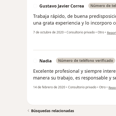
Gustavo Javier Correa
Número de tel
G
Trabaja rápido, de buena predisposici
una grata experiencia y lo incorporo
en opi
7 de octubre de 2020
•
Consultorio privado
•
Otro
•
Repor
Nadia
Número de teléfono verificado
N
Excelente profesional y siempre inter
manera su trabajo, es responsable y s
en op
14 de febrero de 2020
•
Consultorio privado
•
Otro
•
Repo
Búsquedas relacionadas