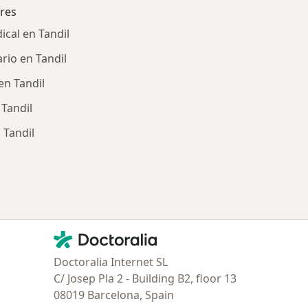
res
cal en Tandil
io en Tandil
n Tandil
Tandil
Tandil
ía: Obras sociales más populares
Contacto
Doctoralia - Página de inicio
Doctoralia Internet SL
C/ Josep Pla 2 - Building B2, floor 13
08019 Barcelona, Spain