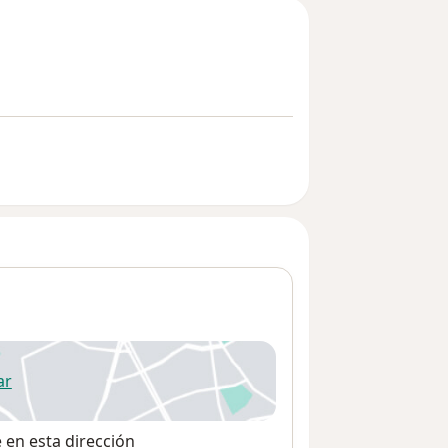
ar
 abre en una nueva pestaña
e en esta dirección