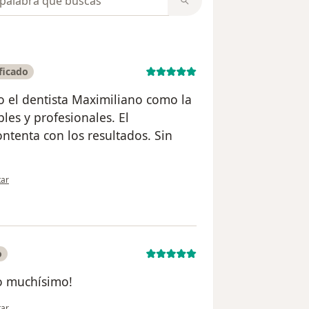
ficado
nto el dentista Maximiliano como la
les y profesionales. El
ntenta con los resultados. Sin
nión del usuario Anna Chiara
tar
o
do muchísimo!
nión del usuario Micaela
tar