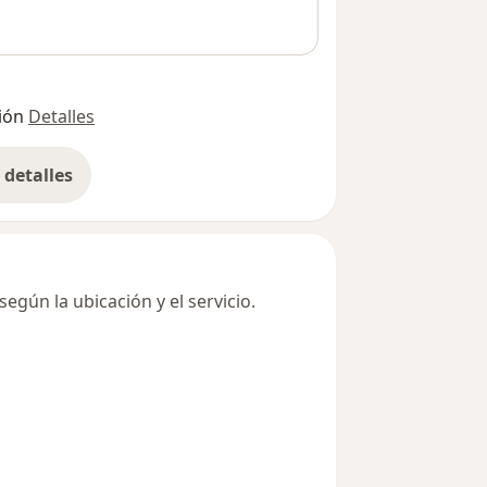
ión
Detalles
detalles
bre la dirección
egún la ubicación y el servicio.