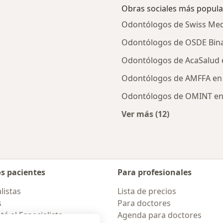
Obras sociales más popula
Odontólogos de Swiss Medi
Odontólogos de OSDE Binar
Odontólogos de AcaSalud e
Odontólogos de AMFFA en 
Odontólogos de OMINT en 
Ver más (12)
es más tratadas
Más en esta categor
os pacientes
Para profesionales
listas
Lista de precios
s
Para doctores
á al Especialista
Agenda para doctores