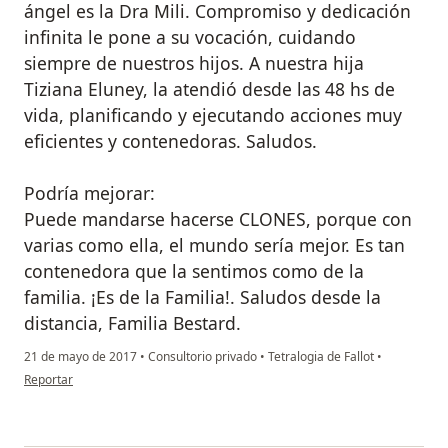
ángel es la Dra Mili. Compromiso y dedicación
infinita le pone a su vocación, cuidando
siempre de nuestros hijos. A nuestra hija
Tiziana Eluney, la atendió desde las 48 hs de
vida, planificando y ejecutando acciones muy
eficientes y contenedoras. Saludos.
Podría mejorar:
Puede mandarse hacerse CLONES, porque con
varias como ella, el mundo sería mejor. Es tan
contenedora que la sentimos como de la
familia. ¡Es de la Familia!. Saludos desde la
distancia, Familia Bestard.
21 de mayo de 2017
•
Consultorio privado
•
Tetralogia de Fallot
•
en opinión del usuario Cuenta eliminada
Reportar