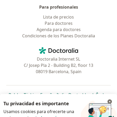
Para profesionales
Lista de precios
Para doctores
Agenda para doctores
Condiciones de los Planes Doctoralia
Contacto
Doctoralia - Página de inicio
Doctoralia Internet SL
C/ Josep Pla 2 - Building B2, floor 13
08019 Barcelona, Spain
se abre en una nueva pestaña
se abre en una nueva pestaña
se abre en una nueva pestaña
se abre en una nueva pes
se abre en 
se a
Polska
,
Türkiye
,
España
,
Italia
,
Deutschland
,
Česko
,
se abre en una nueva pestaña
se abre en una nueva pestaña
se abre en una nueva pestaña
se abre en una nueva p
se abre en 
se abr
Portugal
,
México
,
Chile
,
Brasil
,
Argentina
,
Perú
,
Tu privacidad es importante
se abre en una nueva pe
Colombia
Usamos cookies para ofrecerte una