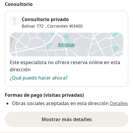
Consultorio
Consultorio privado
Bolivar 772 ,
Corrientes
W3400
Ampliar
se abre en una nueva pestañ
Disponibilidad
Este especialista no ofrece reserva online en esta
dirección
¿Qué puedo hacer ahora?
Formas de pago (visitas privadas)
Obras sociales aceptadas en esta dirección
Detalles
Mostrar más detalles
sobre la dirección