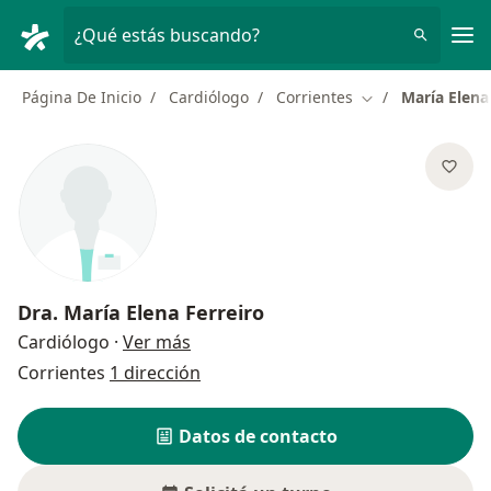
Men
¿Qué estás buscando?
Página De Inicio
Cardiólogo
Corrientes
María Elena
Cambiar de ciud
Dra.
María Elena Ferreiro
sobre las especializaciones
Cardiólogo
·
Ver más
Corrientes
1 dirección
Datos de contacto