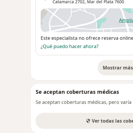
Catamarca 2702,
Mar del Plata
7600
Ampli
se
Disponibilidad
Este especialista no ofrece reserva onlin
¿Qué puedo hacer ahora?
Mostrar más 
so
Se aceptan coberturas médicas
Se aceptan coberturas médicas, pero varía s
Ver todas las co