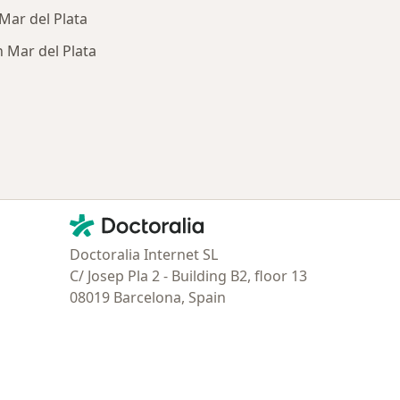
Mar del Plata
 Mar del Plata
ía: Obras sociales más populares
Contacto
Doctoralia - Página de inicio
Doctoralia Internet SL
C/ Josep Pla 2 - Building B2, floor 13
08019 Barcelona, Spain