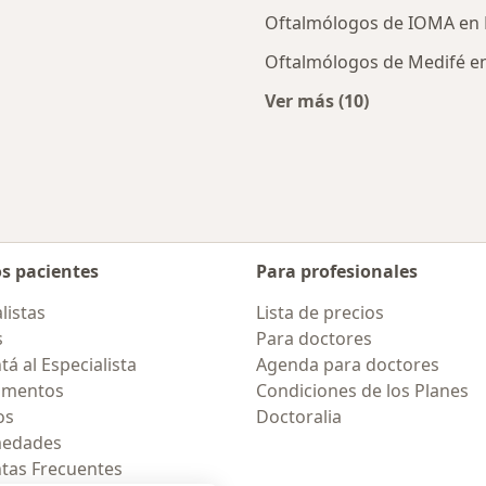
Oftalmólogos de IOMA en 
Oftalmólogos de Medifé en
Ver más (10)
des más tratadas
Más en esta categor
os pacientes
Para profesionales
listas
Lista de precios
s
Para doctores
á al Especialista
Agenda para doctores
amentos
Condiciones de los Planes
os
Doctoralia
medades
tas Frecuentes