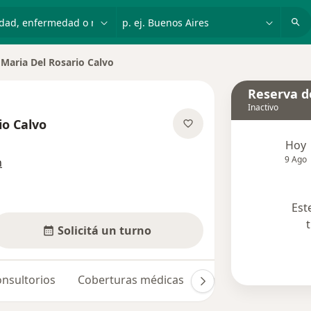
dad, enfermedad o nombre
p. ej. Buenos Aires
Maria Del Rosario Calvo
Reserva de
Inactivo
io Calvo
obre las especializaciones
Hoy
9 Ago
n
Est
Solicitá un turno
nsultorios
Coberturas médicas
Opiniones