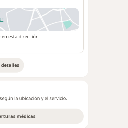
ar
 abre en una nueva pestaña
e en esta dirección
detalles
bre la dirección
egún la ubicación y el servicio.
berturas médicas