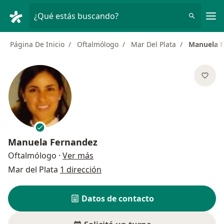
Men
¿Qué estás buscando?
Página De Inicio
Oftalmólogo
Mar Del Plata
Manuela 
Manuela Fernandez
sobre las especializaciones
Oftalmólogo
·
Ver más
Mar del Plata
1 dirección
Datos de contacto