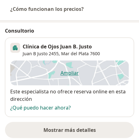
¿Cómo funcionan los precios?
Consultorio
Clínica de Ojos Juan B. Justo
Juan B Justo 2455,
Mar del Plata
7600
Ampliar
se abre en una nueva pestañ
Disponibilidad
Este especialista no ofrece reserva online en esta
dirección
¿Qué puedo hacer ahora?
Mostrar más detalles
sobre la dirección