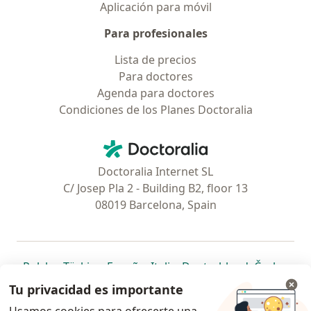
Aplicación para móvil
Para profesionales
Lista de precios
Para doctores
Agenda para doctores
Condiciones de los Planes Doctoralia
Contacto
Doctoralia - Página de inicio
Doctoralia Internet SL
C/ Josep Pla 2 - Building B2, floor 13
08019 Barcelona, Spain
se abre en una nueva pestaña
se abre en una nueva pestaña
se abre en una nueva pestaña
se abre en una nueva pes
se abre en 
se a
Polska
,
Türkiye
,
España
,
Italia
,
Deutschland
,
Česko
,
se abre en una nueva pestaña
se abre en una nueva pestaña
se abre en una nueva pestaña
se abre en una nueva p
se abre en 
se abr
Portugal
,
México
,
Chile
,
Brasil
,
Argentina
,
Perú
,
Tu privacidad es importante
se abre en una nueva pe
Colombia