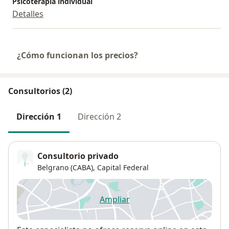
Psicoterapia individual
Detalles
¿Cómo funcionan los precios?
Consultorios (2)
Dirección 1
Dirección 2
Consultorio privado
Belgrano (CABA),
Capital Federal
Ampliar
se abre en una nueva pestañ
Disponibilidad