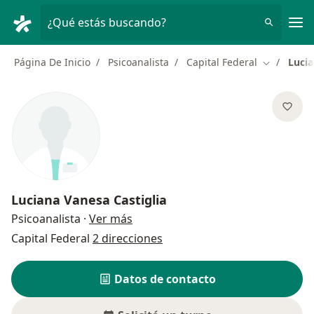
Men
¿Qué estás buscando?
Página De Inicio
Psicoanalista
Capital Federal
Lucia
Cambiar d
Luciana Vanesa Castiglia
sobre las especializaciones
Psicoanalista
·
Ver más
Capital Federal
2 direcciones
Datos de contacto