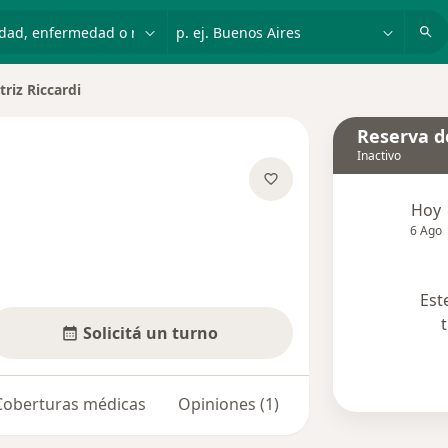
dad, enfermedad o nombre
p. ej. Buenos Aires
triz Riccardi
 de ciudad
Reserva de
Inactivo
Hoy
re las especializaciones
6 Ago
Est
Solicitá un turno
Coberturas médicas
Opiniones (1)