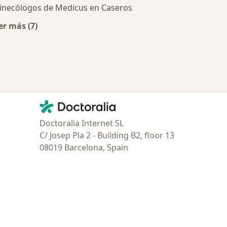
inecólogos de Medicus en Caseros
er más (7)
ratadas
Más en esta categoría: Obras sociales más populare
Contacto
Doctoralia - Página de inicio
Doctoralia Internet SL
C/ Josep Pla 2 - Building B2, floor 13
08019 Barcelona, Spain