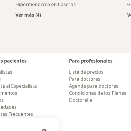
Hipermenorrea en Caseros
G
Ver más (4)
V
rcanas a Caseros
Más en esta categoría: Enfermedades más t
os pacientes
Para profesionales
listas
Lista de precios
s
Para doctores
á al Especialista
Agenda para doctores
amentos
Condiciones de los Planes
os
Doctoralia
medades
tas Frecuentes
ión para móvil