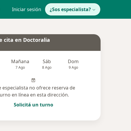
Iniciar sesión
¿Sos especialista?
 cita en Doctoralia
Mañana
Sáb
Dom
Lun
Mar
7 Ago
8 Ago
9 Ago
10 Ago
11 Ag
e especialista no ofrece reserva de
turno en línea en esta dirección.
Solicitá un turno