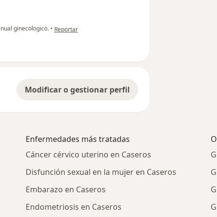
en opinión del usuario Cuenta eliminada
nual ginecologico.
•
Reportar
Modificar o gestionar perfil
Enfermedades más tratadas
O
Cáncer cérvico uterino en Caseros
G
Disfunción sexual en la mujer en Caseros
G
Embarazo en Caseros
G
Endometriosis en Caseros
G