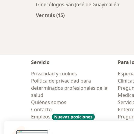
Ginecólogos San José de Guaymallén
Ver más (15)
Más en esta categoría: Ciudades ce
Servicio
Para l
Privacidad y cookies
Especia
Política de privacidad para
Clínica
determinados profesionales de la
Pregunt
salud
Medic
Quiénes somos
Servici
Contacto
Enfer
Empleos
Pregun
Nuevas posiciones
Condiciones Generales de
Aplicac
Contratación