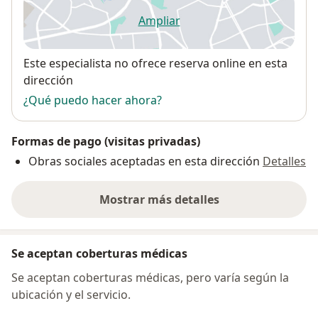
Ampliar
se abre en una nueva pestañ
Disponibilidad
Este especialista no ofrece reserva online en esta
dirección
¿Qué puedo hacer ahora?
Formas de pago (visitas privadas)
Obras sociales aceptadas en esta dirección
Detalles
Mostrar más detalles
sobre la dirección
Se aceptan coberturas médicas
Se aceptan coberturas médicas, pero varía según la
ubicación y el servicio.