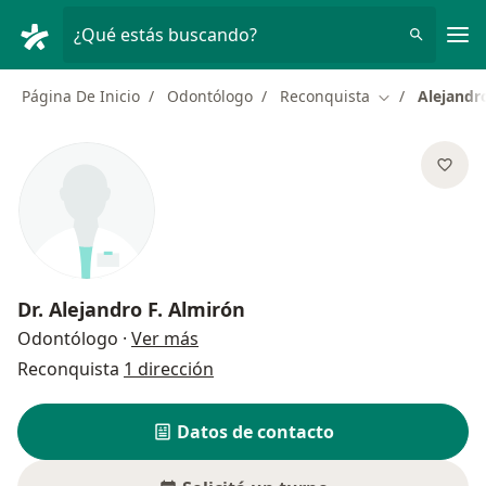
Men
¿Qué estás buscando?
Página De Inicio
Odontólogo
Reconquista
Alejandr
Cambiar de ci
Dr.
Alejandro F. Almirón
sobre las especializaciones
Odontólogo
·
Ver más
Reconquista
1 dirección
Datos de contacto