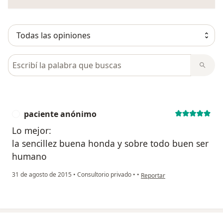
Busca en opiniones
paciente anónimo
P
Lo mejor:
la sencillez buena honda y sobre todo buen ser
humano
en opinión del usuario pacie
31 de agosto de 2015
•
Consultorio privado
•
•
Reportar