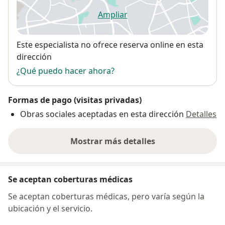
Ampliar
se abre en una nueva pestañ
Disponibilidad
Este especialista no ofrece reserva online en esta
dirección
¿Qué puedo hacer ahora?
Formas de pago (visitas privadas)
Obras sociales aceptadas en esta dirección
Detalles
Mostrar más detalles
sobre la dirección
Se aceptan coberturas médicas
Se aceptan coberturas médicas, pero varía según la
ubicación y el servicio.