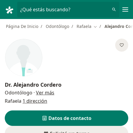
Men
¿Qué estás buscando?
Página De Inicio
Odontólogo
Rafaela
Alejandro Co
Cambiar de ciudad
Dr.
Alejandro Cordero
sobre las especializaciones
Odontólogo
·
Ver más
Rafaela
1 dirección
Datos de contacto