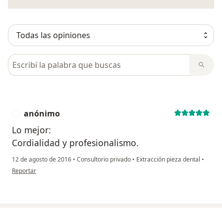
Busca en opiniones
anónimo
A
Lo mejor:
Cordialidad y profesionalismo.
12 de agosto de 2016
•
Consultorio privado
•
Extracción pieza dental
•
en opinión del usuario anónimo
Reportar