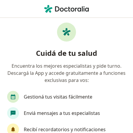
Men
Pediatra • Muñiz, Buenos Aires
Filtros
Obra social
Mapa
Pediatras en Muñiz
Cuidá de tu salud
Encuentra los mejores especialistas y pide turno.
¿Cuál es tu obra social?
Descargá la App y accede gratuitamente a funciones
OSDE Binario
Swiss Medical
IOMA
LU
exclusivas para vos:
Gestioná tus visitas fácilmente
Enviá mensajes a tus especialistas
Recibí recordatorios y notificaciones