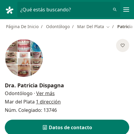
Men
¿Qué estás buscando?
Página De Inicio
Odontólogo
Mar Del Plata
Patrici
Cambiar de c
Dra.
Patricia Dispagna
sobre las especializaciones
Odontólogo
·
Ver más
Mar del Plata
1 dirección
Núm. Colegiado: 13746
Datos de contacto