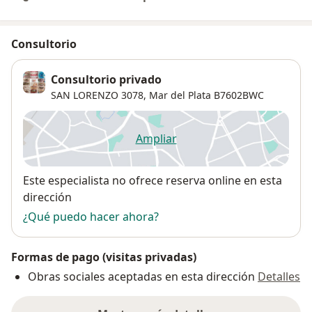
Consultorio
Consultorio privado
SAN LORENZO 3078,
Mar del Plata
B7602BWC
Ampliar
se abre en una nueva pestañ
Disponibilidad
Este especialista no ofrece reserva online en esta
dirección
¿Qué puedo hacer ahora?
Formas de pago (visitas privadas)
Obras sociales aceptadas en esta dirección
Detalles