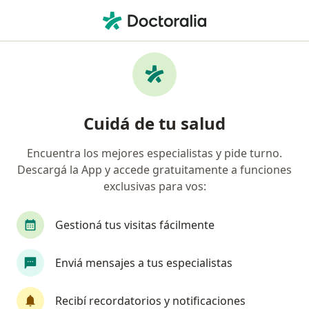
Men
Infección Dental • Mar del Plata, Buenos Aires
Filtros
• 1
Obra social
Mapa
Especialistas en Infección dental en Mar del
Cuidá de tu salud
Plata
Encuentra los mejores especialistas y pide turno.
Descargá la App y accede gratuitamente a funciones
¿Qué especialidad estás buscando?
exclusivas para vos:
Odontólogo
Gestioná tus visitas fácilmente
Enviá mensajes a tus especialistas
Recibí recordatorios y notificaciones