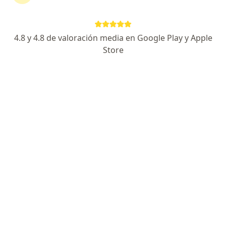
Av.Lopez Piacentini 1190, Resistencia
•
Mapa
Consultorio privado
Acepta PAMI
4.8 y 4.8 de valoración media en Google Play y Apple
Consultas sucesivas Oncología
Precio sin especificar
Store
Este especialista no ofrece reserva de turno en línea en esta dirección.
Solicitá un turno
Maria Carolina Ordoñez
Oncólogo