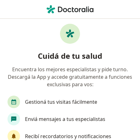
Men
Oncólogo • Resistencia, Chaco
Filtros
Obra social:
PAMI
Oncólogos recomendados de PAMI en
Cuidá de tu salud
Resistencia
Encuentra los mejores especialistas y pide turno.
Descargá la App y accede gratuitamente a funciones
exclusivas para vos:
Gestioná tus visitas fácilmente
Enviá mensajes a tus especialistas
Claudia Alejandra Echevarria
·
Ver más
Oncólogo
Recibí recordatorios y notificaciones