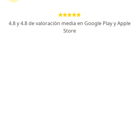
Dirección 1
Dirección 2
BELGRANO 836, Mendoza Capital
•
Mapa
4.8 y 4.8 de valoración media en Google Play y Apple
Clinica de la Visión Yoma
Store
Acepta Medicus
Consulta en línea
Precio sin especificar
Este especialista no ofrece reserva de turno en línea en esta dirección.
Solicitá un turno