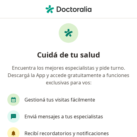
Men
Oftalmólogo • Mendoza Capital, Mendoza
Filtros
Obra social:
Medicus
Oftalmólogos recomendados de Medicus en
Cuidá de tu salud
Mendoza Capital
Encuentra los mejores especialistas y pide turno.
Descargá la App y accede gratuitamente a funciones
exclusivas para vos:
Gestioná tus visitas fácilmente
Enviá mensajes a tus especialistas
Dr. Martin Gonzalez
·
Ver más
Oftalmólogo
Recibí recordatorios y notificaciones