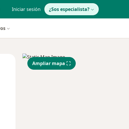
Iniciar sesión
¿Sos especialista?
ros
Mié
Jue
Vie
Ampliar mapa
12 Ago
13 Ago
14 Ago