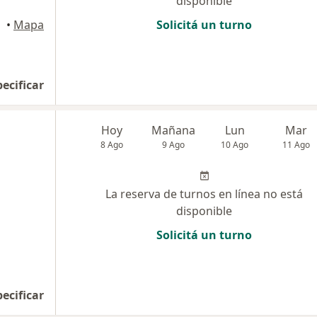
disponible
•
Mapa
Solicitá un turno
pecificar
Hoy
Mañana
Lun
Mar
8 Ago
9 Ago
10 Ago
11 Ago
La reserva de turnos en línea no está
disponible
Solicitá un turno
pecificar