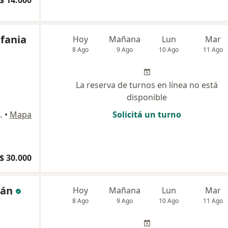
$ 14.000
efania
Hoy
Mañana
Lun
Mar
8 Ago
9 Ago
10 Ago
11 Ago
La reserva de turnos en línea no está
disponible
 baja A, Banfield
•
Mapa
Solicitá un turno
$ 30.000
mán
Hoy
Mañana
Lun
Mar
8 Ago
9 Ago
10 Ago
11 Ago