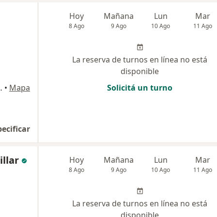
Hoy
Mañana
Lun
Mar
8 Ago
9 Ago
10 Ago
11 Ago
La reserva de turnos en línea no está
disponible
 390, Berazategui
•
Mapa
Solicitá un turno
pecificar
llar
Hoy
Mañana
Lun
Mar
8 Ago
9 Ago
10 Ago
11 Ago
La reserva de turnos en línea no está
disponible