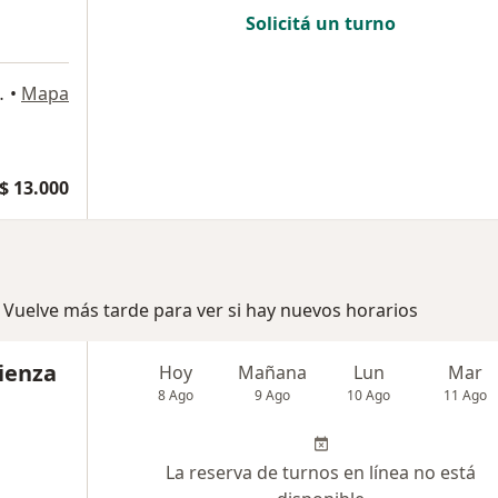
Solicitá un turno
os Polvorines
•
Mapa
$ 13.000
 Vuelve más tarde para ver si hay nuevos horarios
ienza
Hoy
Mañana
Lun
Mar
8 Ago
9 Ago
10 Ago
11 Ago
La reserva de turnos en línea no está