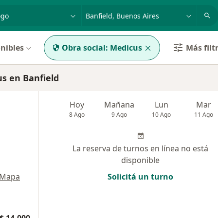
dad, enfermedad o nombre
p. ej. Buenos Aires
nibles
Obra social:
Medicus
Más filt
s en Banfield
Hoy
Mañana
Lun
Mar
8 Ago
9 Ago
10 Ago
11 Ago
La reserva de turnos en línea no está
disponible
Mapa
Solicitá un turno