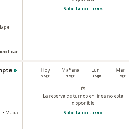
Solicitá un turno
apa
pecificar
ompte
Hoy
Mañana
Lun
Mar
8 Ago
9 Ago
10 Ago
11 Ago
La reserva de turnos en línea no está
disponible
isco Solano
•
Mapa
Solicitá un turno