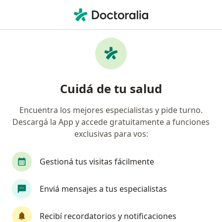
Men
Odontólogo • Bahía Blanca, Buenos Aires
Filtros
Obra social:
Swiss Medical
Odontólogos recomendados de Swiss
Cuidá de tu salud
Medical en Bahía Blanca
Encuentra los mejores especialistas y pide turno.
Descargá la App y accede gratuitamente a funciones
exclusivas para vos:
Gestioná tus visitas fácilmente
Enviá mensajes a tus especialistas
Dra. Yamila F. Gutiérrez
Odontólogo
Recibí recordatorios y notificaciones
180 opiniones