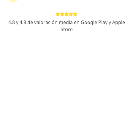
17 opiniones
Nicolás Avellaneda 1389, Córdoba Capital
•
Mapa
4.8 y 4.8 de valoración media en Google Play y Apple
Odonto Clínica S&G
Store
Acepta Federada Salud
Consultas sucesivas Odontología
desde $ 29.500
Este especialista no ofrece reserva de turno en línea en esta dirección.
Solicitá un turno
Dra. Mariana Brizuela