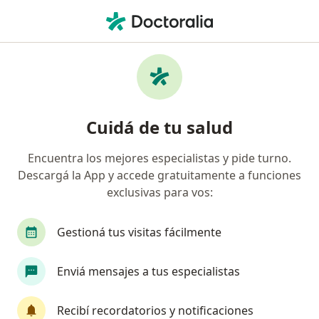
Men
Odontólogo • Argüello, Córdoba
Filtros
Obra social:
Federada Salud
Odontólogos recomendados de Federada
Cuidá de tu salud
Salud en Argüello
Encuentra los mejores especialistas y pide turno.
Descargá la App y accede gratuitamente a funciones
exclusivas para vos:
Gestioná tus visitas fácilmente
Enviá mensajes a tus especialistas
Destacado
Dra. Cecilia Inés Socias Altamirano
Recibí recordatorios y notificaciones
·
Ver más
Odontólogo