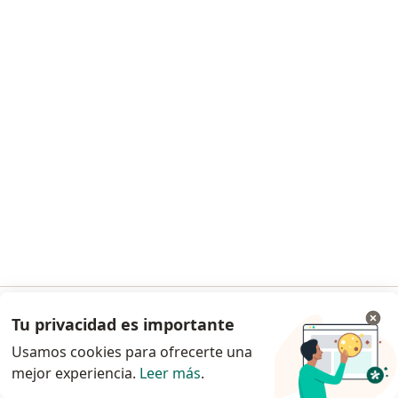
Gustavo Norberto Lioy
Obstetra, Ginecólogo
5 opiniones
Cavour y 2 de Abril, Claypole
•
Mapa
Consultorio privado
Este especialista no ofrece reserva de turno en línea en esta dirección.
Solicitá un turno
Tu privacidad es importante
Ir a la app
Usamos cookies para ofrecerte una
mejor experiencia.
Leer más
.
Continuar en el navegador