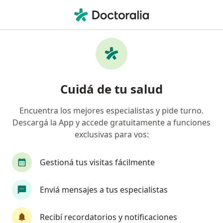
Men
Obstetra • Florencio Varela, Buenos Aires
Filtros
Obra social
Mapa
Obstetras en Florencio Varela
Cuidá de tu salud
Encuentra los mejores especialistas y pide turno.
¿Cuál es tu obra social?
Descargá la App y accede gratuitamente a funciones
OSDE Binario
Galeno
exclusivas para vos:
Gestioná tus visitas fácilmente
Enviá mensajes a tus especialistas
Recibí recordatorios y notificaciones