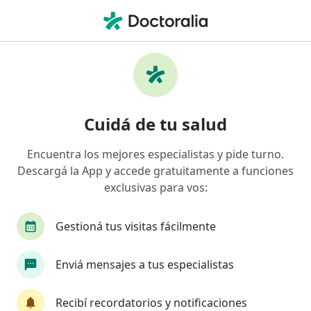
Men
Nutricionista
Filtros
• 1
Obra social
Nutricionistas en línea
Cuidá de tu salud
Encuentra los mejores especialistas y pide turno.
¿Cuál es tu obra social?
Descargá la App y accede gratuitamente a funciones
OSDE Binario
Swiss Medical
IOMA
IA
exclusivas para vos:
Gestioná tus visitas fácilmente
Enviá mensajes a tus especialistas
Recibí recordatorios y notificaciones