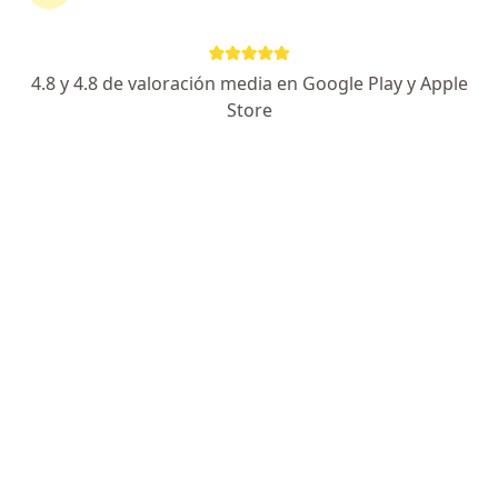
OB TREJO 328 PATIO OLMOS, Córdoba Capital
•
Mapa
Hospital Privado de Córdoba
Acepta Medicus
4.8 y 4.8 de valoración media en Google Play y Apple
Primera consulta Nutrición
Precio sin especificar
Store
Este especialista no ofrece reserva de turno en línea en esta dirección.
Solicitá un turno
Lic. Yamila Iraola
·
Ver más
Nutricionista