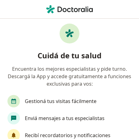
Men
Nutricionista • Córdoba Capital, Córdoba
Filtros
Obra social:
Medicus
Nutricionistas recomendados de Medicus
Cuidá de tu salud
en Córdoba Capital
Encuentra los mejores especialistas y pide turno.
Descargá la App y accede gratuitamente a funciones
exclusivas para vos:
Gestioná tus visitas fácilmente
Enviá mensajes a tus especialistas
Graciela Rubin
·
Ver más
Nutricionista, Médico clínico
Recibí recordatorios y notificaciones