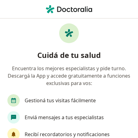
Men
Nutricionista • Bahía Blanca, Buenos Aires
Búsquedas relacionadas
Principales enfermedades tratadas
Sobrepeso en Bahía Blanca
Cuidá de tu salud
Síndrome metabólico en Bahía Blanca
Encuentra los mejores especialistas y pide turno.
Obesidad en Bahía Blanca
Descargá la App y accede gratuitamente a funciones
Diabetes en Bahía Blanca
exclusivas para vos:
Reflujo Gastroesofágico en Bahía Blanca
Gestioná tus visitas fácilmente
Ver más (15)
Más en esta categoría: Principales enfermed
Enviá mensajes a tus especialistas
Obras sociales en Bahía Blanca
Nutricionistas de Swiss Medical en Bahía Blanca
Recibí recordatorios y notificaciones