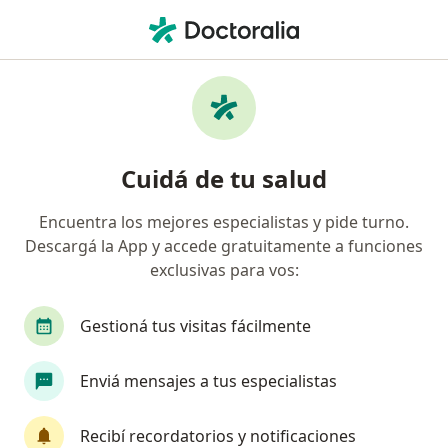
Men
Neurólogo • Salta Capital, Salta
Filtros
Obra social:
Unión Personal
Neurólogos recomendados de Unión
Cuidá de tu salud
Personal en Salta Capital
Encuentra los mejores especialistas y pide turno.
Descargá la App y accede gratuitamente a funciones
exclusivas para vos:
Gestioná tus visitas fácilmente
Enviá mensajes a tus especialistas
Dr. Facundo Enrique Tomas
Neurólogo
Recibí recordatorios y notificaciones
3 opiniones