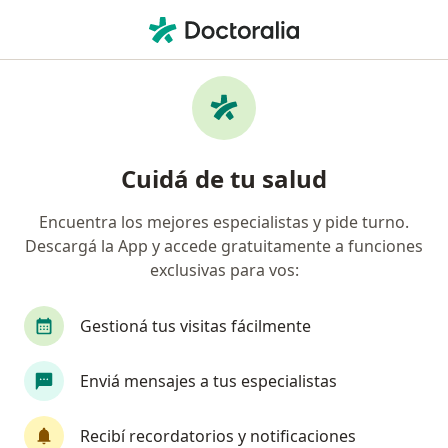
Men
Neurocirujano • Bahía Blanca, Buenos Aires
Filtros
Obra social:
Sancor Salud
Neurocirujanos recomendados de Sancor
Cuidá de tu salud
Salud en Bahía Blanca
Encuentra los mejores especialistas y pide turno.
Descargá la App y accede gratuitamente a funciones
exclusivas para vos:
Gestioná tus visitas fácilmente
Enviá mensajes a tus especialistas
Dr. Victor Gabriel Salman
·
Ver más
Neurocirujano
Recibí recordatorios y notificaciones
20 opiniones