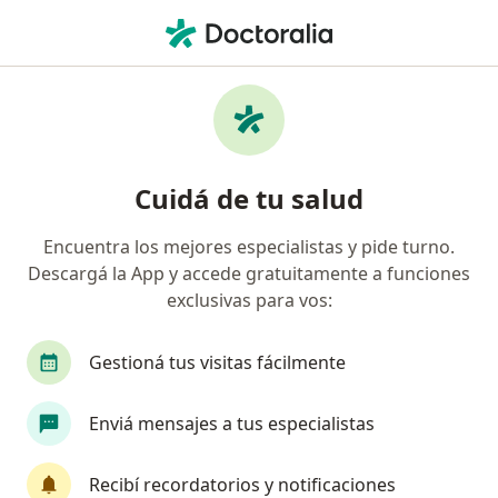
Men
Médico General Y Familiar • Barracas, Capital Federal, Capital Federal
Filtros
Obra social
Mapa
Médicos generales en Barracas, Capital
Cuidá de tu salud
Federal
Encuentra los mejores especialistas y pide turno.
Descargá la App y accede gratuitamente a funciones
¿Cuál es tu obra social?
exclusivas para vos:
OSDE Binario
Swiss Medical
IOMA
IA
Gestioná tus visitas fácilmente
Enviá mensajes a tus especialistas
Recibí recordatorios y notificaciones