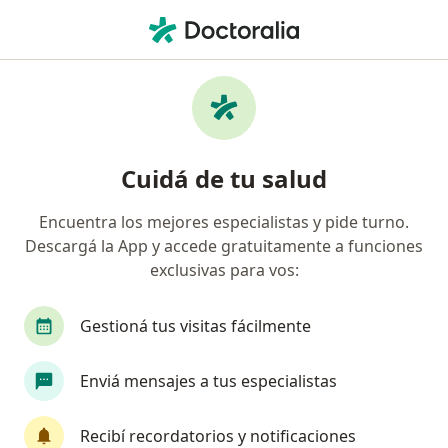
Men
Médico Estético
Filtros
Obra social
Mapa
Médicos estéticos
Cuidá de tu salud
Encuentra los mejores especialistas y pide turno.
Elegí la ciudad en la que estás buscando especialista
Descargá la App y accede gratuitamente a funciones
Capital Federal
Rosario
La Plata
Córd
exclusivas para vos:
Gestioná tus visitas fácilmente
Enviá mensajes a tus especialistas
Recibí recordatorios y notificaciones