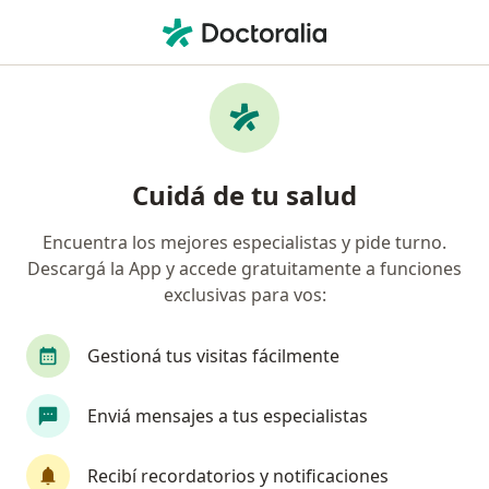
Men
¿Qué estás buscando?
Página De Inicio
Medicamentos
Iset - Iset U.d.
Iset - iset u.d. - Información,
Cuidá de tu salud
expertos y preguntas frecuentes
Encuentra los mejores especialistas y pide turno.
Descargá la App y accede gratuitamente a funciones
exclusivas para vos:
Información
Preguntá al Especialista
Gestioná tus visitas fácilmente
Uso de Iset - iset u.d.
Enviá mensajes a tus especialistas
Recibí recordatorios y notificaciones