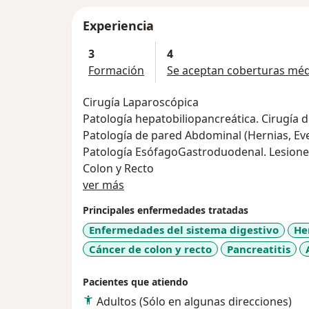
Experiencia
3
4
Formación
Se aceptan coberturas méd
Cirugía Laparoscópica
Patología hepatobiliopancreática. Cirugía de 
Patología de pared Abdominal (Hernias, Ev
Patología EsófagoGastroduodenal. Lesion
Colon y Recto
Sobre mí
ver más
Principales enfermedades tratadas
Enfermedades del sistema digestivo
He
Cáncer de colon y recto
Pancreatitis
Pacientes que atiendo
Adultos (Sólo en algunas direcciones)