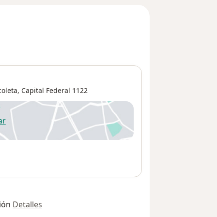
coleta
,
Capital Federal
1122
ar
 abre en una nueva pestaña
ión
Detalles