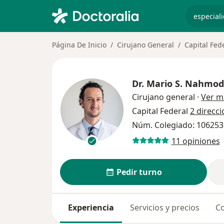
especiali
Página De Inicio
Cirujano General
Capital Fed
Dr.
Mario S. Nahmod
Cirujano general
·
Ver m
Capital Federal
2 direcc
Núm. Colegiado: 106253
11 opiniones
Pedir turno
Experiencia
Servicios y precios
Co