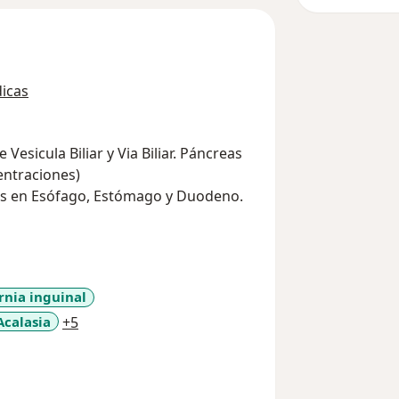
icas
Vesicula Biliar y Via Biliar. Páncreas
entraciones)
es en Esófago, Estómago y Duodeno.
rnia inguinal
a11y_sr_more_diseases
Acalasia
+5