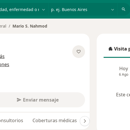
dad, enfermedad o nombre
p. ej. Buenos Aires
eral
Mario S. Nahmod
Visita 
Visita p
sobre las especializaciones
ás
iones
Hoy
6 Ago
Este c
Enviar mensaje
nsultorios
Coberturas médicas
Opiniones (11)
D