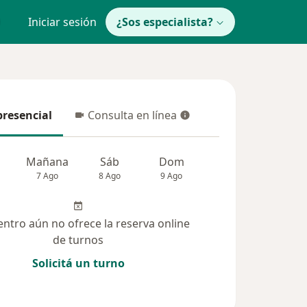
Iniciar sesión
¿Sos especialista?
presencial
Consulta en línea
resencial
Consulta en línea
Mañana
Sáb
Dom
Lun
Mar
7 Ago
8 Ago
9 Ago
10 Ago
11 Ag
entro aún no ofrece la reserva online
de turnos
Solicitá un turno
udas solucionadas (1)