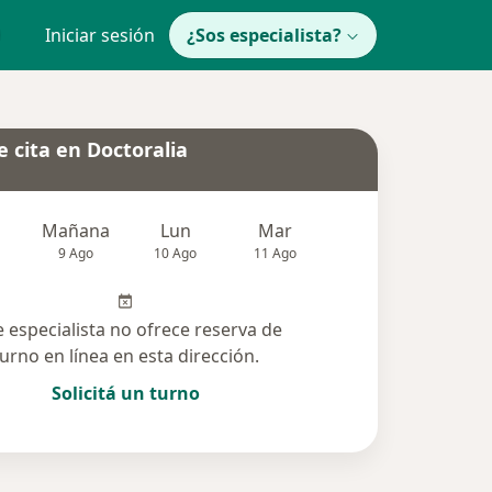
Iniciar sesión
¿Sos especialista?
 cita en Doctoralia
Mañana
Lun
Mar
Mié
Jue
9 Ago
10 Ago
11 Ago
12 Ago
13 Ag
e especialista no ofrece reserva de
turno en línea en esta dirección.
Solicitá un turno