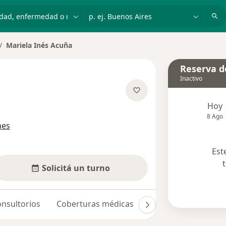
dad, enfermedad o nombre
p. ej. Buenos Aires
Mariela Inés Acuña
mbiar de ciudad
Reserva de
Inactivo
Hoy
re las especializaciones
8 Ago
nes
Est
Solicitá un turno
nsultorios
Coberturas médicas
Opiniones