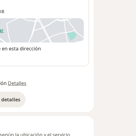
KB
ar
 abre en una nueva pestaña
e en esta dirección
ión
Detalles
detalles
bre la dirección
egún la ubicación y el servicio.