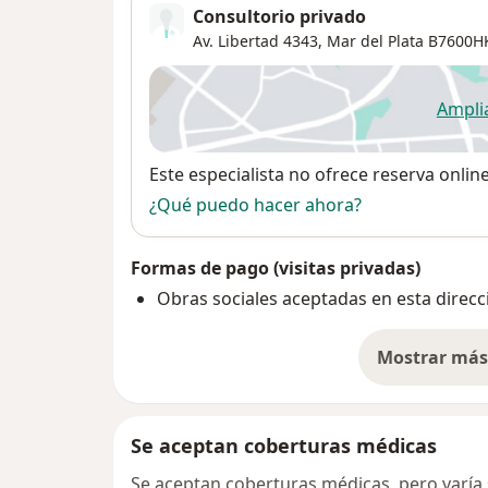
Consultorio privado
Av. Libertad 4343,
Mar del Plata
B7600H
Ampli
se
Disponibilidad
Este especialista no ofrece reserva onlin
¿Qué puedo hacer ahora?
Formas de pago (visitas privadas)
Obras sociales aceptadas en esta direcc
Mostrar más 
so
Se aceptan coberturas médicas
Se aceptan coberturas médicas, pero varía s