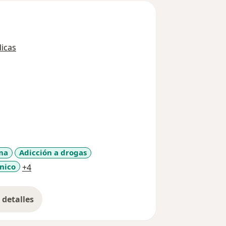
icas
ma
Adicción a drogas
a11y_sr_more_diseases
nico
+4
detalles
bre la experiencia