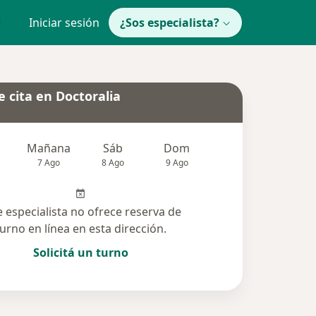
Iniciar sesión
¿Sos especialista?
 cita en Doctoralia
Mañana
Sáb
Dom
Lun
Mar
7 Ago
8 Ago
9 Ago
10 Ago
11 Ag
e especialista no ofrece reserva de
turno en línea en esta dirección.
Solicitá un turno