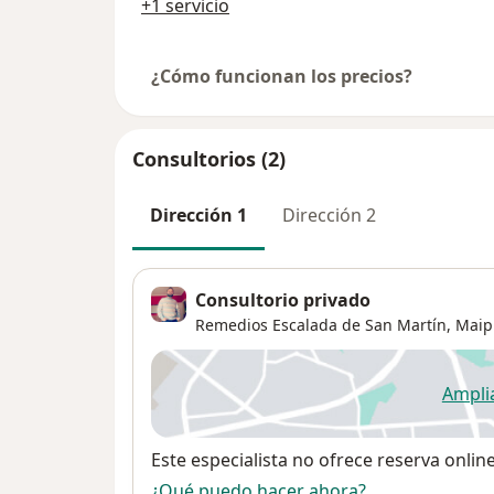
+1 servicio
¿Cómo funcionan los precios?
Consultorios (2)
Dirección 1
Dirección 2
Consultorio privado
Remedios Escalada de San Martín,
Maip
Ampli
se
Disponibilidad
Este especialista no ofrece reserva onlin
¿Qué puedo hacer ahora?