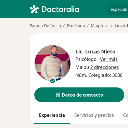
especiali
Página De Inicio
Psicólogo
Maipú
Lucas 
Cambiar de
Lic.
Lucas Nieto
sobr
Psicólogo
·
Ver más
Maipú
2 direcciones
Núm. Colegiado: 3038
Datos de contacto
Experiencia
Servicios y precios
Co