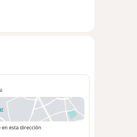
ú
ar
 abre en una nueva pestaña
e en esta dirección