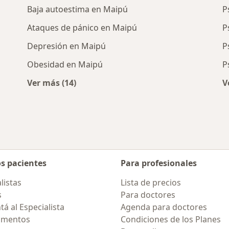
Baja autoestima en Maipú
P
Ataques de pánico en Maipú
P
Depresión en Maipú
P
Obesidad en Maipú
P
Ver más (14)
V
ercanas a Maipú
Más en esta categoría: Enfermedades más 
os pacientes
Para profesionales
listas
Lista de precios
s
Para doctores
á al Especialista
Agenda para doctores
amentos
Condiciones de los Planes