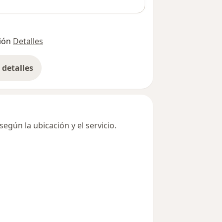
ión
Detalles
detalles
bre la dirección
egún la ubicación y el servicio.