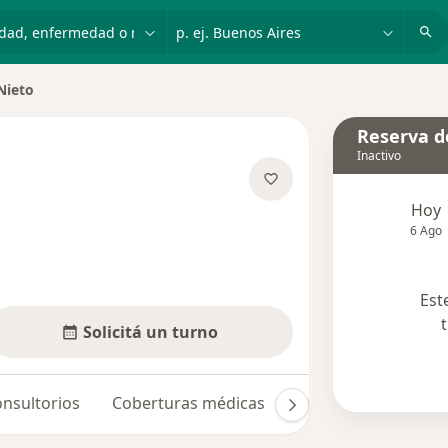
dad, enfermedad o nombre
p. ej. Buenos Aires
Nieto
 ciudad
Reserva de
Inactivo
e las especializaciones
Hoy
6 Ago
Est
Solicitá un turno
nsultorios
Coberturas médicas
Opiniones