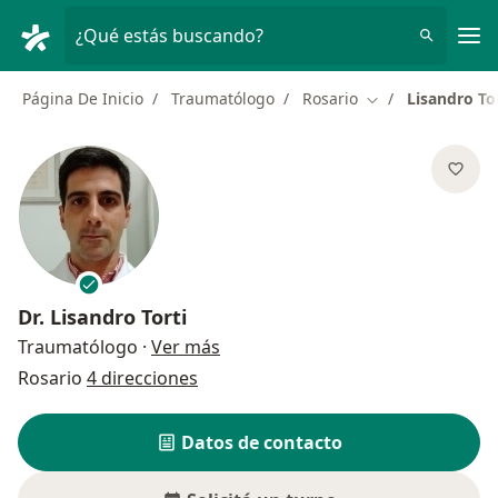
Men
¿Qué estás buscando?
Página De Inicio
Traumatólogo
Rosario
Lisandro To
Cambiar de ciud
Dr.
Lisandro Torti
sobre las especializaciones
Traumatólogo
·
Ver más
Rosario
4 direcciones
Datos de contacto