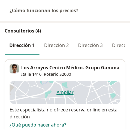
¿Cómo funcionan los precios?
Consultorios (4)
Dirección 1
Dirección 2
Dirección 3
Direcció
Los Arroyos Centro Médico. Grupo Gamma
Italia 1416,
Rosario
S2000
Ampliar
se abre en una nueva pestañ
Disponibilidad
Este especialista no ofrece reserva online en esta
dirección
¿Qué puedo hacer ahora?