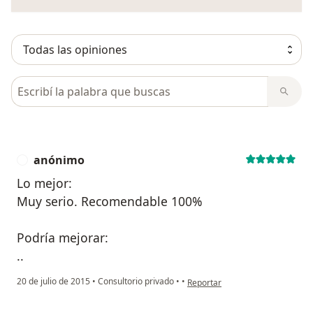
Busca en opiniones
anónimo
A
Lo mejor:
Muy serio. Recomendable 100%
Podría mejorar:
..
en opinión del usuario anónimo
20 de julio de 2015
•
Consultorio privado
•
•
Reportar