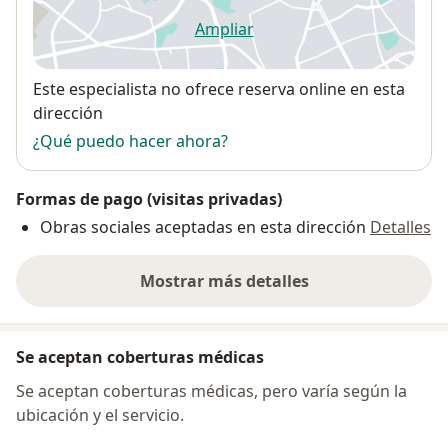
Ampliar
se abre en una nueva pestañ
Disponibilidad
Este especialista no ofrece reserva online en esta
dirección
¿Qué puedo hacer ahora?
Formas de pago (visitas privadas)
Obras sociales aceptadas en esta dirección
Detalles
Mostrar más detalles
sobre la dirección
Se aceptan coberturas médicas
Se aceptan coberturas médicas, pero varía según la
ubicación y el servicio.