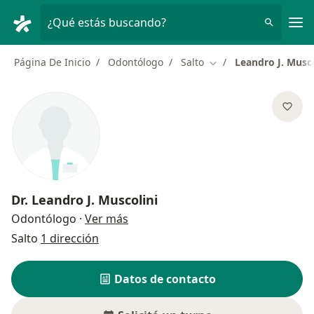
Men
¿Qué estás buscando?
Página De Inicio
Odontólogo
Salto
Leandro J. Musco
Cambiar de ciudad
Dr.
Leandro J. Muscolini
sobre las especializaciones
Odontólogo
·
Ver más
Salto
1 dirección
Datos de contacto