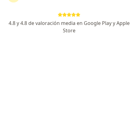
9 de julio 628 , Paraná
•
Mapa
Consultorio privado
Acepta IOSE
4.8 y 4.8 de valoración media en Google Play y Apple
Primera sesión Fisiatría y Kinesiología
Precio sin especificar
Store
Este especialista no ofrece reserva de turno en línea en esta dirección.
Solicitá un turno
María de los Milagros Tacca
·
Ver más
Kinesiólogo