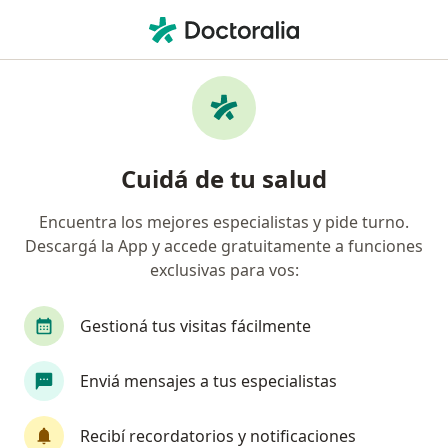
Men
Kinesiólogo • Paraná, Entre Ríos
Filtros
Obra social:
IOSE
M
Kinesiólogos recomendados de IOSE en
Cuidá de tu salud
Paraná
Encuentra los mejores especialistas y pide turno.
Descargá la App y accede gratuitamente a funciones
exclusivas para vos:
Gestioná tus visitas fácilmente
Enviá mensajes a tus especialistas
Lic. Rafael San Millán
·
Ver más
Kinesiólogo
Recibí recordatorios y notificaciones