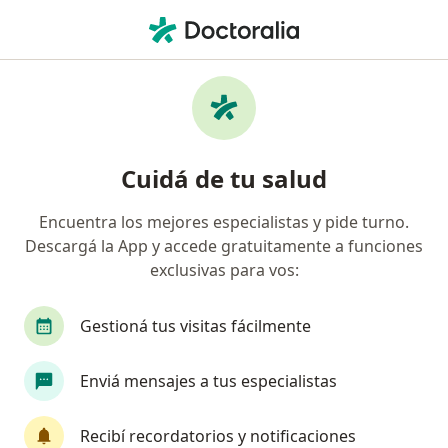
Men
Kinesiólogo • Lomas de Zamora, Buenos Aires
Filtros
Obra social:
Federada Salud
Kinesiólogos recomendados de Federada
Cuidá de tu salud
Salud en Lomas de Zamora
Encuentra los mejores especialistas y pide turno.
Descargá la App y accede gratuitamente a funciones
exclusivas para vos:
Gestioná tus visitas fácilmente
Enviá mensajes a tus especialistas
Klgo. Daniel Petrus
·
Ver más
Kinesiólogo
Recibí recordatorios y notificaciones
426 opiniones