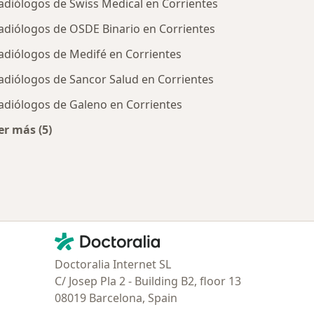
adiólogos de Swiss Medical en Corrientes
adiólogos de OSDE Binario en Corrientes
adiólogos de Medifé en Corrientes
adiólogos de Sancor Salud en Corrientes
adiólogos de Galeno en Corrientes
er más (5)
tratadas
Más en esta categoría: Obras sociales más populare
Contacto
Doctoralia - Página de inicio
Doctoralia Internet SL
C/ Josep Pla 2 - Building B2, floor 13
08019 Barcelona, Spain