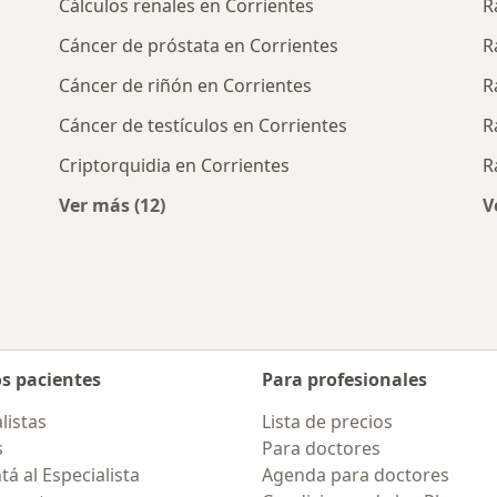
Cálculos renales en Corrientes
R
Cáncer de próstata en Corrientes
R
Cáncer de riñón en Corrientes
R
Cáncer de testículos en Corrientes
R
Criptorquidia en Corrientes
R
Ver más (12)
V
rcanas a Corrientes
Más en esta categoría: Enfermedades más 
os pacientes
Para profesionales
listas
Lista de precios
s
Para doctores
á al Especialista
Agenda para doctores