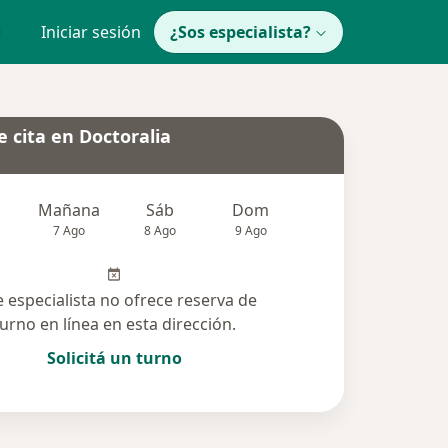
Iniciar sesión
¿Sos especialista?
 cita en Doctoralia
Mañana
Sáb
Dom
Lun
Mar
7 Ago
8 Ago
9 Ago
10 Ago
11 Ag
e especialista no ofrece reserva de
turno en línea en esta dirección.
Solicitá un turno