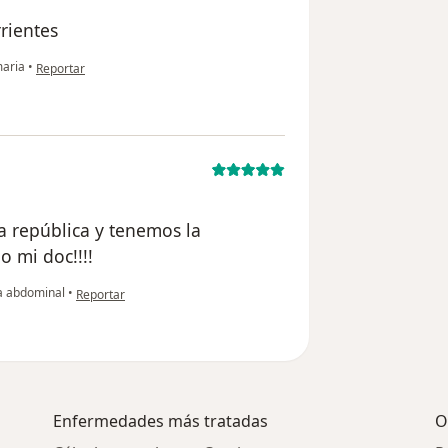
rrientes
en opinión del usuario usuario
aria
•
Reportar
a república y tenemos la
o mi doc!!!!
en opinión del usuario usuario
a abdominal
•
Reportar
Enfermedades más tratadas
O