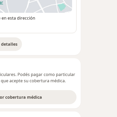
ar
 abre en una nueva pestaña
e en esta dirección
detalles
bre la dirección
ticulares. Podés pagar como particular
ta que acepte su cobertura médica.
por cobertura médica