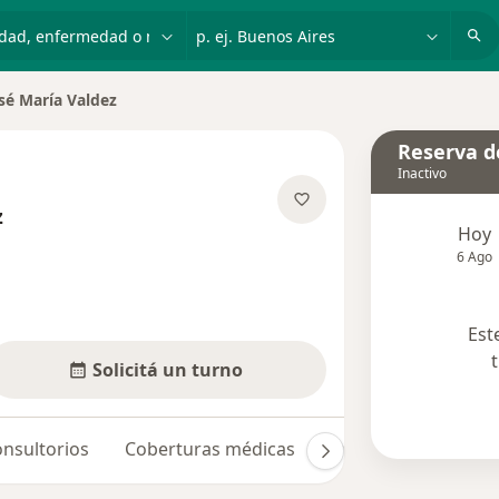
dad, enfermedad o nombre
p. ej. Buenos Aires
sé María Valdez
r de ciudad
Reserva de
Inactivo
z
Hoy
e las especializaciones
6 Ago
Est
Solicitá un turno
nsultorios
Coberturas médicas
Opiniones (2)