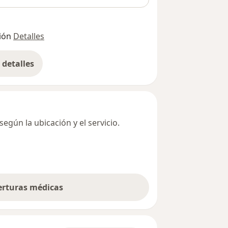
ión
Detalles
detalles
bre la dirección
egún la ubicación y el servicio.
berturas médicas