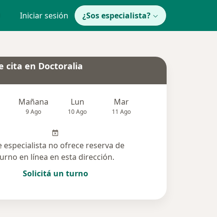
Iniciar sesión
¿Sos especialista?
 cita en Doctoralia
Mañana
Lun
Mar
Mié
Jue
9 Ago
10 Ago
11 Ago
12 Ago
13 Ag
e especialista no ofrece reserva de
turno en línea en esta dirección.
Solicitá un turno