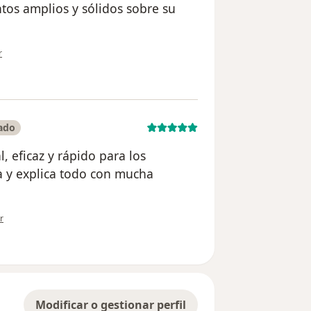
tos amplios y sólidos sobre su
ón del usuario Raul
r
ado
, eficaz y rápido para los
a y explica todo con mucha
ón del usuario Gabriela L
r
Modificar o gestionar perfil