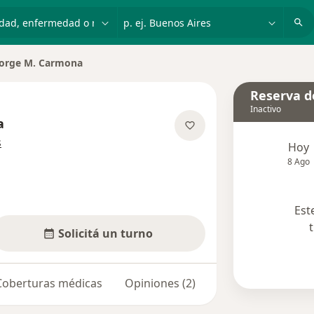
dad, enfermedad o nombre
p. ej. Buenos Aires
Jorge M. Carmona
ar de ciudad
Reserva de
Inactivo
a
sobre las especializaciones
s
Hoy
8 Ago
Est
Solicitá un turno
Coberturas médicas
Opiniones (2)