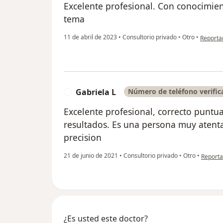
Excelente profesional. Con conocimien
tema
en opini
11 de abril de 2023
•
Consultorio privado
•
Otro
•
Reporta
Gabriela L
Número de teléfono verific
G
Excelente profesional, correcto puntual
resultados. Es una persona muy atent
precision
en opini
21 de junio de 2021
•
Consultorio privado
•
Otro
•
Reporta
¿Es usted este doctor?