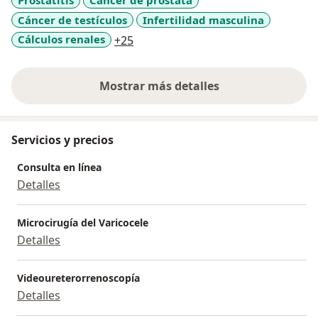
Prostatitis
Cáncer de próstata
Cáncer de testículos
Infertilidad masculina
a11y_sr_more_diseases
Cálculos renales
+25
Mostrar más detalles
sobre la experiencia
Servicios y precios
Consulta en línea
Detalles
Microcirugía del Varicocele
Detalles
Videoureterorrenoscopía
Detalles