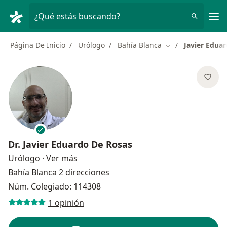
Men
¿Qué estás buscando?
Página De Inicio
Urólogo
Bahía Blanca
Javier Edua
Cambiar de ciuda
Dr.
Javier Eduardo De Rosas
sobre las especializaciones
Urólogo
·
Ver más
Bahía Blanca
2 direcciones
Núm. Colegiado: 114308
1 opinión