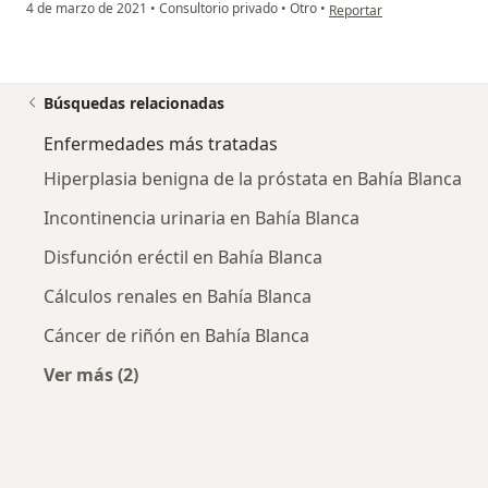
en opinión del usuario bet
4 de marzo de 2021
•
Consultorio privado
•
Otro
•
Reportar
Búsquedas relacionadas
Enfermedades más tratadas
Hiperplasia benigna de la próstata en Bahía Blanca
Incontinencia urinaria en Bahía Blanca
Disfunción eréctil en Bahía Blanca
Cálculos renales en Bahía Blanca
Cáncer de riñón en Bahía Blanca
Ver más (2)
Más en esta categoría: Enfermedades más tr