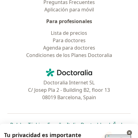
Preguntas Frecuentes
Aplicación para móvil
Para profesionales
Lista de precios
Para doctores
Agenda para doctores
Condiciones de los Planes Doctoralia
Contacto
Doctoralia - Página de inicio
Doctoralia Internet SL
C/ Josep Pla 2 - Building B2, floor 13
08019 Barcelona, Spain
se abre en una nueva pestaña
se abre en una nueva pestaña
se abre en una nueva pestaña
se abre en una nueva pes
se abre en 
se a
Polska
,
Türkiye
,
España
,
Italia
,
Deutschland
,
Česko
,
se abre en una nueva pestaña
se abre en una nueva pestaña
se abre en una nueva pestaña
se abre en una nueva p
se abre en 
se abr
Portugal
,
México
,
Chile
,
Brasil
,
Argentina
,
Perú
,
Tu privacidad es importante