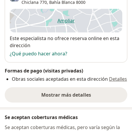
Chiclana 770,
Bahía Blanca
8000
Ampliar
se abre en una nueva pestañ
Disponibilidad
Este especialista no ofrece reserva online en esta
dirección
¿Qué puedo hacer ahora?
Formas de pago (visitas privadas)
Obras sociales aceptadas en esta dirección
Detalles
Mostrar más detalles
sobre la dirección
Se aceptan coberturas médicas
Se aceptan coberturas médicas, pero varía según la