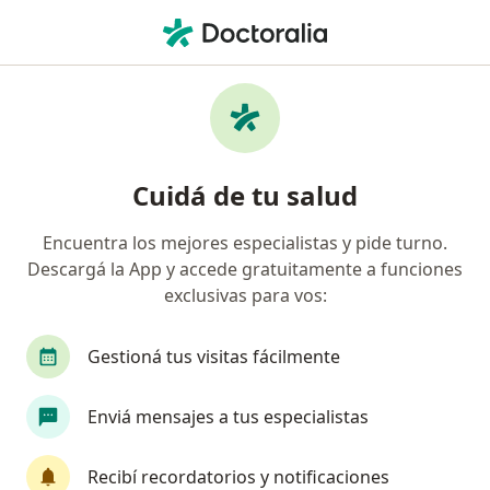
Men
Infectólogo • Caballito, Capital Federal, Capital Federal
Filtros
Obra social
Mapa
Infectólogos en Caballito, Capital Federal
Cuidá de tu salud
Encuentra los mejores especialistas y pide turno.
¿Cuál es tu obra social?
Descargá la App y accede gratuitamente a funciones
OSDE Binario
Swiss Medical
IOMA
Ga
exclusivas para vos:
Gestioná tus visitas fácilmente
Enviá mensajes a tus especialistas
Recibí recordatorios y notificaciones