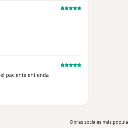
 del usuario usuario
 el paciente entienda
del usuario paciente
Obras sociales más popula