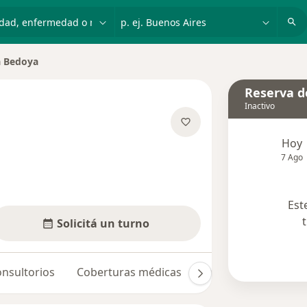
dad, enfermedad o nombre
p. ej. Buenos Aires
a Bedoya
Reserva de
Inactivo
re las especializaciones
Hoy
7 Ago
Est
Solicitá un turno
nsultorios
Coberturas médicas
Opiniones (5)