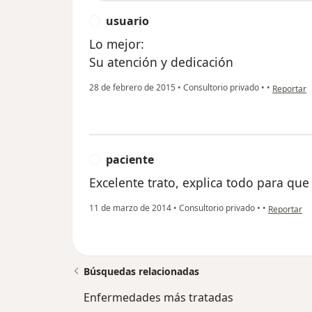
usuario
U
Lo mejor:
Su atención y dedicación
en opinión
28 de febrero de 2015
•
Consultorio privado
•
•
Reportar
paciente
P
Excelente trato, explica todo para que
en opinión 
11 de marzo de 2014
•
Consultorio privado
•
•
Reportar
Búsquedas relacionadas
Enfermedades más tratadas