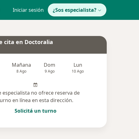
Iniciar sesión
¿Sos especialista?
 cita en Doctoralia
Mañana
Dom
Lun
Mar
Mié
8 Ago
9 Ago
10 Ago
11 Ago
12 Ag
e especialista no ofrece reserva de
turno en línea en esta dirección.
Solicitá un turno