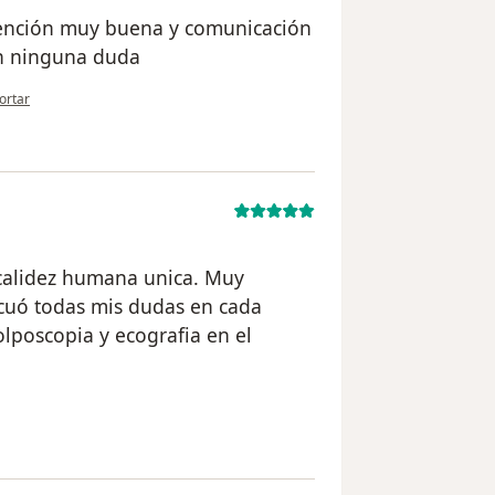
tención muy buena y comunicación
on ninguna duda
opinión del usuario Norma Bedoya
ortar
 calidez humana unica. Muy
cuó todas mis dudas en cada
olposcopia y ecografia en el
el usuario usuario