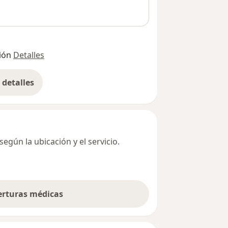
ión
Detalles
detalles
bre la dirección
egún la ubicación y el servicio.
berturas médicas