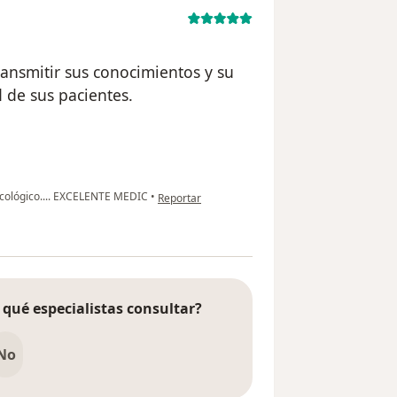
ransmitir sus conocimientos y su
 de sus pacientes.
en opinión del usuario paciente
cológico.... EXCELENTE MEDIC
•
Reportar
 qué especialistas consultar?
No