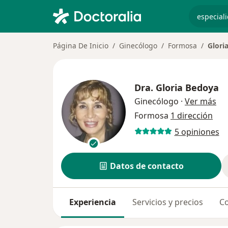
especiali
Página De Inicio
Ginecólogo
Formosa
Glori
Dra.
Gloria Bedoya
sob
Ginecólogo
·
Ver más
Formosa
1 dirección
5 opiniones
Datos de contacto
Experiencia
Servicios y precios
Co