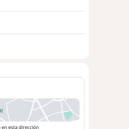
ar
 abre en una nueva pestaña
e en esta dirección