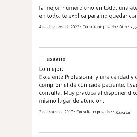
la mejor, numero uno en todo, una a
en todo, te explica para no quedar c
en 
4 de diciembre de 2022
•
Consultorio privado
•
Otro
•
Rep
usuario
U
Lo mejor:
Excelente Profesional y una calidad y
comprometida con cada paciente. Eva
consulta. Muy práctica al disponer d c
mismo lugar de atencion.
en opinión d
2 de marzo de 2017
•
Consultorio privado
•
•
Reportar