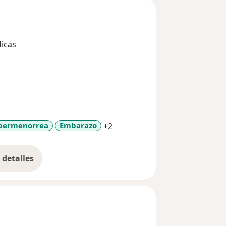
icas
a11y_sr_more_diseases
permenorrea
Embarazo
+2
detalles
bre la experiencia