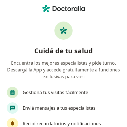
Men
Ginecólogo • Palermo, Buenos Aires
Filtros
Obra social:
OSDEPYM
Ginecólogos recomendados de OSDEPYM en
Cuidá de tu salud
Palermo
Encuentra los mejores especialistas y pide turno.
Descargá la App y accede gratuitamente a funciones
exclusivas para vos:
Gestioná tus visitas fácilmente
Enviá mensajes a tus especialistas
Dra. Martina Luzuriaga
·
Ver más
Ginecólogo, Obstetra
Recibí recordatorios y notificaciones
334 opiniones