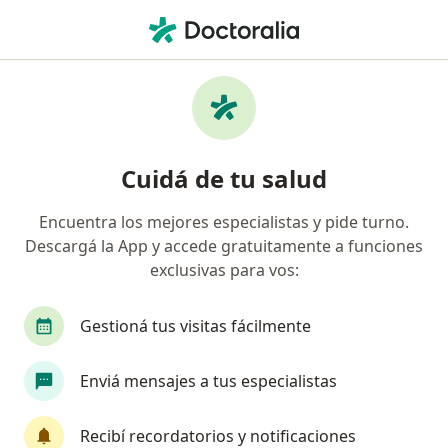
Men
Ginecólogo • Merlo, Buenos Aires
Búsquedas relacionadas
Ciudades cercanas a Merlo
Ginecólogos Capital Federal
Cuidá de tu salud
Ginecólogos Quilmes
Encuentra los mejores especialistas y pide turno.
Ginecólogos San Isidro
Descargá la App y accede gratuitamente a funciones
Ginecólogos San Miguel
exclusivas para vos:
Ginecólogos Avellaneda
Gestioná tus visitas fácilmente
Ver más (14)
Más en esta categoría: Ciudades cercanas a 
Enviá mensajes a tus especialistas
Principales enfermedades tratadas
Embarazo en Merlo
Recibí recordatorios y notificaciones