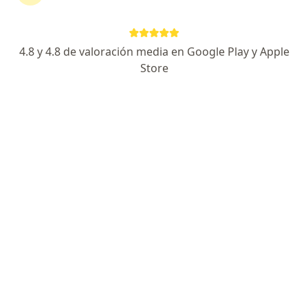
Candidiasis vaginal en Merlo
Infertilidad en Merlo
4.8 y 4.8 de valoración media en Google Play y Apple
Store
Obras sociales en Merlo
Ginecólogos de OSDE Binario en Merlo
Ginecólogos de Swiss Medical en Merlo
Ginecólogos de Galeno en Merlo
Ginecólogos de IOMA en Merlo
Ginecólogos de AcaSalud en Merlo
Ver más (2)
Más en esta categoría: Obras sociales en Merl
Página De Inicio
Ginecólogo
Merlo
Cambiar de ciudad