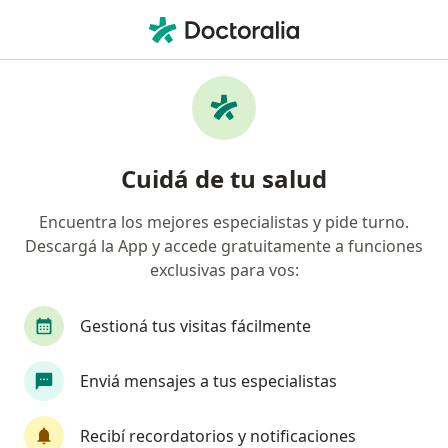
Men
Osde Binario • General Rodríguez, Buenos Aires
Búsquedas relacionadas
Especialistas de OSDE Binario
Obstetras de OSDE Binario en General Rodríguez
Cuidá de tu salud
Traumatólogos de OSDE Binario en General
Rodríguez
Encuentra los mejores especialistas y pide turno.
Descargá la App y accede gratuitamente a funciones
Ginecólogos de OSDE Binario en General
exclusivas para vos:
Rodríguez
Cardiólogos de OSDE Binario en General
Gestioná tus visitas fácilmente
Rodríguez
Odontólogos de OSDE Binario en General
Enviá mensajes a tus especialistas
Rodríguez
Ver más (13)
Recibí recordatorios y notificaciones