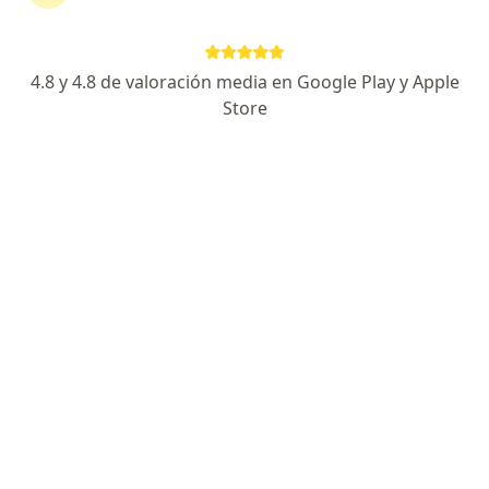
Más en esta categoría: Especialistas de OSDE
4.8 y 4.8 de valoración media en Google Play y Apple
Página De Inicio
General Rodríguez
Osde Binario
Store