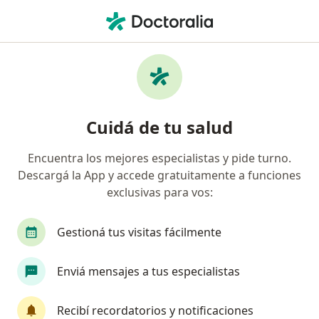
Men
Fonoaudiólogo • Salta Capital, Salta
Filtros
Obra social:
IOSE
M
Fonoaudiólogos recomendados de IOSE en
Cuidá de tu salud
Salta Capital
Encuentra los mejores especialistas y pide turno.
Descargá la App y accede gratuitamente a funciones
exclusivas para vos:
Gestioná tus visitas fácilmente
Enviá mensajes a tus especialistas
Fnlg. Martin Ruiz Sanchez
·
Ver más
Fonoaudiólogo, Psicopedagogo
Recibí recordatorios y notificaciones