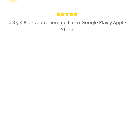
Pedernera 801, Salta Capital
•
Mapa
Consultorio privado
Acepta IOSE
4.8 y 4.8 de valoración media en Google Play y Apple
Primera consulta Foniatría y Fonoaudiología
$ 500
Store
Este especialista no ofrece reserva de turno en línea en esta dirección.
Solicitá un turno
Fnlg. Doli Vilma Merlo
·
Ver más
Fonoaudiólogo