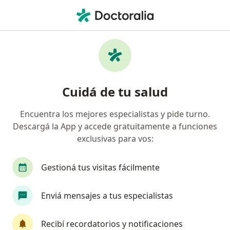
Men
Fonoaudiólogo • Posadas, Misiones
Filtros
Obra social:
OSDE Binario
Fonoaudiólogos recomendados de OSDE
Cuidá de tu salud
Binario en Posadas
Encuentra los mejores especialistas y pide turno.
Descargá la App y accede gratuitamente a funciones
exclusivas para vos:
Gestioná tus visitas fácilmente
Enviá mensajes a tus especialistas
Ana E. Galvis Chirife
·
Ver más
Fonoaudiólogo
Recibí recordatorios y notificaciones