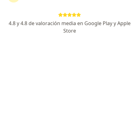
Posadas 275, Resistencia
•
Mapa
Consultorio privado
Acepta OSDE Binario
4.8 y 4.8 de valoración media en Google Play y Apple
Primera consulta Foniatría y Fonoaudiología
desde $ 400
Store
Este especialista no ofrece reserva de turno en línea en esta dirección.
Solicitá un turno
Fnlg. Bertha E. Geliot
·
Ver más
Fonoaudiólogo, Otorrino