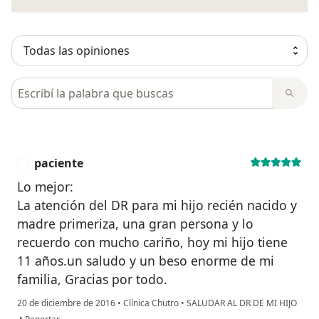
Busca en opiniones
paciente
P
Lo mejor:
La atención del DR para mi hijo recién nacido y
madre primeriza, una gran persona y lo
recuerdo con mucho cariño, hoy mi hijo tiene
11 años.un saludo y un beso enorme de mi
familia, Gracias por todo.
20 de diciembre de 2016
•
Clínica Chutro
•
SALUDAR AL DR DE MI HIJO
en opinión del usuario paciente
•