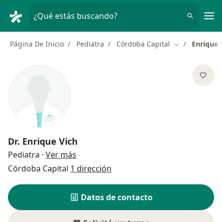
Men
¿Qué estás buscando?
Página De Inicio
Pediatra
Córdoba Capital
Enrique 
Cambiar de ci
Dr.
Enrique Vich
sobre las especializaciones
Pediatra
·
Ver más
Córdoba Capital
1 dirección
Datos de contacto