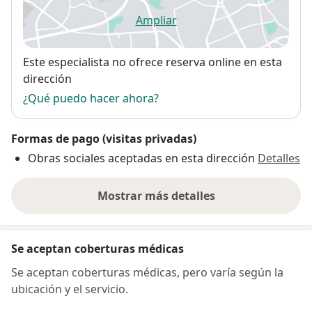
Ampliar
se abre en una nueva pestañ
Disponibilidad
Este especialista no ofrece reserva online en esta
dirección
¿Qué puedo hacer ahora?
Formas de pago (visitas privadas)
Obras sociales aceptadas en esta dirección
Detalles
Mostrar más detalles
sobre la dirección
Se aceptan coberturas médicas
Se aceptan coberturas médicas, pero varía según la
ubicación y el servicio.