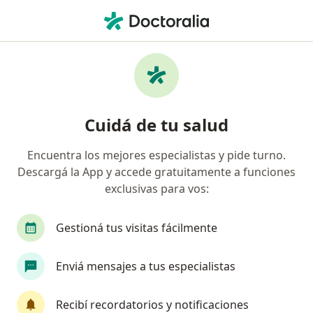
Men
Reflujo Gastroesofágico • Mar del Plata, Buenos Aires
Filtros
• 1
Obra social
Mapa
Especialistas en Reflujo Gastroesofágico en
Cuidá de tu salud
Mar del Plata
Encuentra los mejores especialistas y pide turno.
Descargá la App y accede gratuitamente a funciones
¿Qué especialidad estás buscando?
exclusivas para vos:
Nutricionista
Cirujano general
Cardiólog
Gestioná tus visitas fácilmente
Enviá mensajes a tus especialistas
Recibí recordatorios y notificaciones