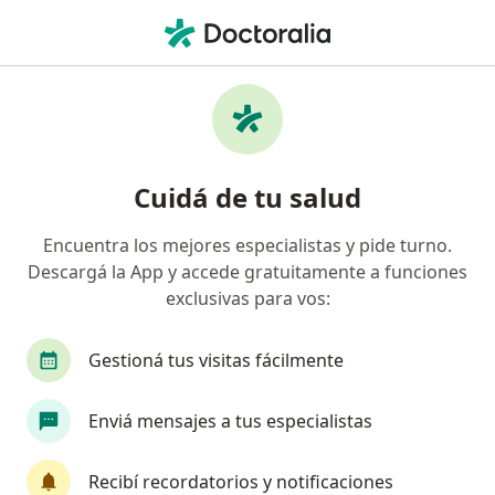
Men
Psicosis • San Justo, Buenos Aires
Filtros
• 1
Obra social
Mapa
Especialistas en Psicosis en San Justo
Cuidá de tu salud
Encuentra los mejores especialistas y pide turno.
¿Qué especialidad estás buscando?
Descargá la App y accede gratuitamente a funciones
Psicólogo
Psicoanalista
Psiquiatra
S
exclusivas para vos:
Gestioná tus visitas fácilmente
Enviá mensajes a tus especialistas
Recibí recordatorios y notificaciones