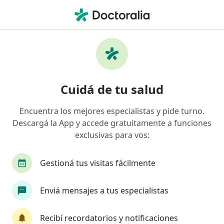
Men
Miomas • Lomas de Zamora, Buenos Aires
Filtros
• 1
Obra social
Mapa
Especialistas en Miomas en Lomas de
Cuidá de tu salud
Zamora
Encuentra los mejores especialistas y pide turno.
Descargá la App y accede gratuitamente a funciones
¿Qué especialidad estás buscando?
exclusivas para vos:
Ginecólogo
Obstetra
Alergista
Cardi
Gestioná tus visitas fácilmente
Enviá mensajes a tus especialistas
Recibí recordatorios y notificaciones