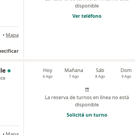
disponible
Ver teléfono
Aires
•
Mapa
pecificar
le
Hoy
Mañana
Sáb
Dom
6 Ago
7 Ago
8 Ago
9 Ago
ico
La reserva de turnos en línea no está
disponible
Solicitá un turno
enos Aires
•
Mapa