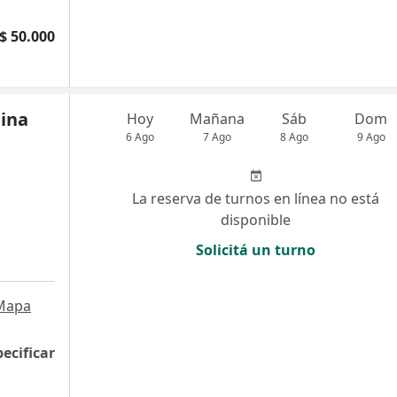
$ 50.000
lina
Hoy
Mañana
Sáb
Dom
6 Ago
7 Ago
8 Ago
9 Ago
La reserva de turnos en línea no está
disponible
Solicitá un turno
Mapa
pecificar