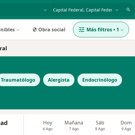
dad, enfermedad o nombre
p. ej. Buenos Aires
nibles
Obra social
Más filtros
•
1
ral
Traumatólogo
Alergista
Endocrinólogo
dad
Hoy
Mañana
Sáb
Dom
6 Ago
7 Ago
8 Ago
9 Ago