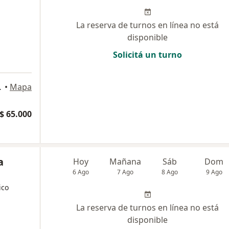
La reserva de turnos en línea no está
disponible
Solicitá un turno
 Buenos Aires
•
Mapa
o
$ 65.000
a
Hoy
Mañana
Sáb
Dom
6 Ago
7 Ago
8 Ago
9 Ago
ico
La reserva de turnos en línea no está
disponible