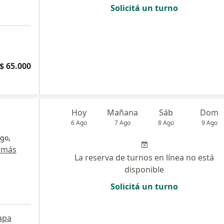
Solicitá un turno
$ 65.000
z
Hoy
Mañana
Sáb
Dom
6 Ago
7 Ago
8 Ago
9 Ago
go,
 más
La reserva de turnos en línea no está
disponible
Solicitá un turno
apa