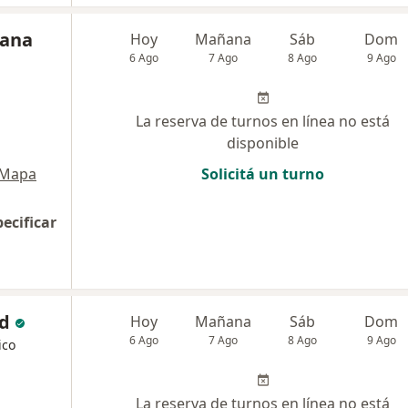
iana
Hoy
Mañana
Sáb
Dom
6 Ago
7 Ago
8 Ago
9 Ago
La reserva de turnos en línea no está
disponible
Mapa
Solicitá un turno
pecificar
d
Hoy
Mañana
Sáb
Dom
6 Ago
7 Ago
8 Ago
9 Ago
ico
La reserva de turnos en línea no está