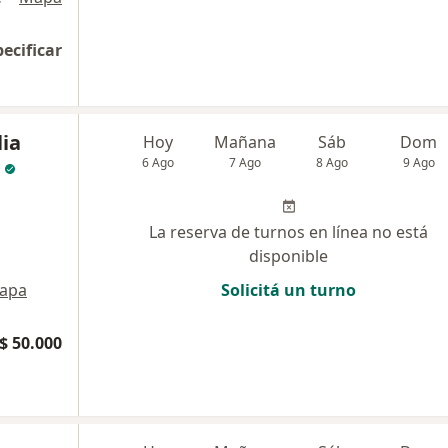
pecificar
lia
Hoy
Mañana
Sáb
Dom
6 Ago
7 Ago
8 Ago
9 Ago
La reserva de turnos en línea no está
disponible
apa
Solicitá un turno
$ 50.000