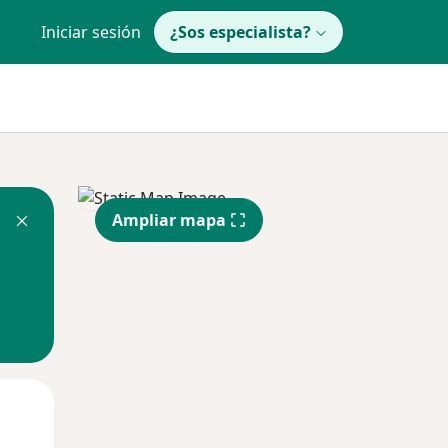
Iniciar sesión
¿Sos especialista?
Ampliar mapa
Lun
Mar
Mié
10 Ago
11 Ago
12 Ago